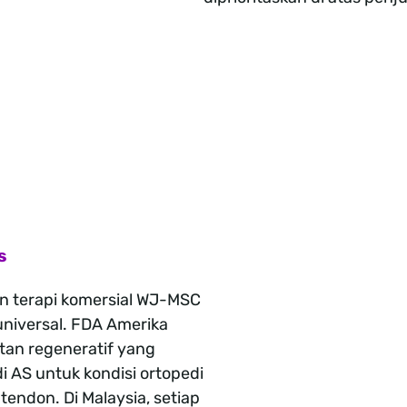
s
an terapi komersial WJ-MSC
universal. FDA Amerika
an regeneratif yang
di AS untuk kondisi ortopedi
a tendon. Di Malaysia, setiap