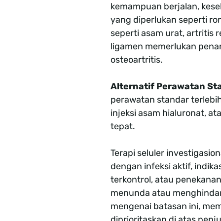
kemampuan berjalan, kesel
yang diperlukan seperti r
seperti asam urat, artritis 
ligamen memerlukan penan
osteoartritis.
Alternatif Perawatan St
perawatan standar terlebih 
injeksi asam hialuronat, a
tepat.
Terapi seluler investigasio
dengan infeksi aktif, indi
terkontrol, atau penekana
menunda atau menghindari
mengenai batasan ini, me
diprioritaskan di atas penj