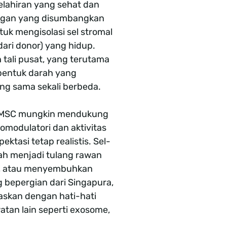
kelahiran yang sehat dan
aringan yang disumbangkan
tuk mengisolasi sel stromal
dari donor) yang hidup.
 tali pusat, yang terutama
bentuk darah yang
ng sama sekali berbeda.
J-MSC mungkin mendukung
nomodulatori dan aktivitas
ktasi tetap realistis. Sel-
bah menjadi tulang rawan
ng, atau menyembuhkan
g bepergian dari Singapura,
laskan dengan hati-hati
tan lain seperti exosome,