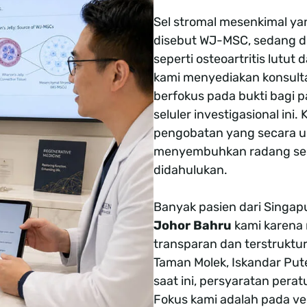
Sel stromal mesenkimal ya
disebut WJ-MSC, sedang dit
seperti osteoartritis lutut 
kami menyediakan konsult
berfokus pada bukti bagi 
seluler investigasional in
pengobatan yang secara uni
menyembuhkan radang sendi
didahulukan.
Banyak pasien dari Singapu
Johor Bahru
kami karena
transparan dan terstruktur
Taman Molek, Iskandar Pute
saat ini, persyaratan perat
Fokus kami adalah pada ver