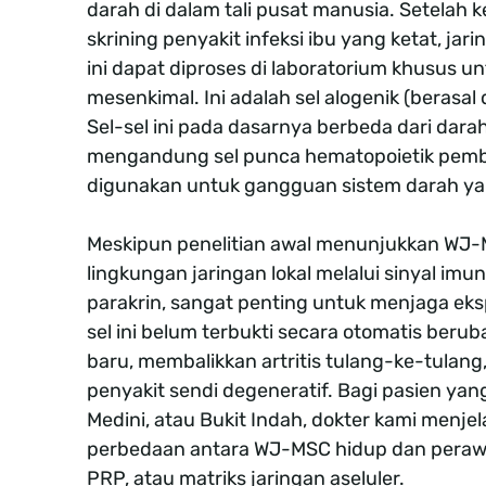
darah di dalam tali pusat manusia. Setelah 
skrining penyakit infeksi ibu yang ketat, j
ini dapat diproses di laboratorium khusus un
mesenkimal. Ini adalah sel alogenik (berasal 
Sel-sel ini pada dasarnya berbeda dari darah
mengandung sel punca hematopoietik pem
digunakan untuk gangguan sistem darah ya
Meskipun penelitian awal menunjukkan W
lingkungan jaringan lokal melalui sinyal imu
parakrin, sangat penting untuk menjaga ekspe
sel ini belum terbukti secara otomatis beru
baru, membalikkan artritis tulang-ke-tula
penyakit sendi degeneratif. Bagi pasien yan
Medini, atau Bukit Indah, dokter kami menje
perbedaan antara WJ-MSC hidup dan perawa
PRP, atau matriks jaringan aseluler.