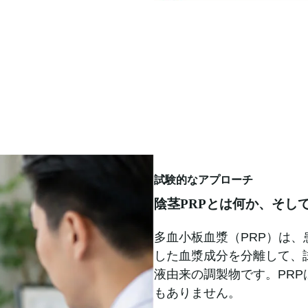
試験的なアプローチ
陰茎PRPとは何か、そし
多血小板血漿（PRP）は
した血漿成分を分離して、
液由来の調製物です。PR
もありません。