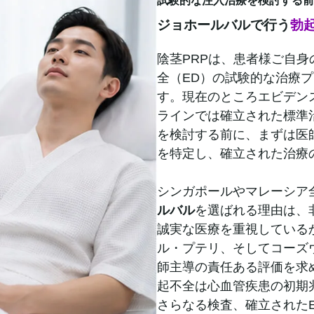
試験的な注入治療を検討する前
ジョホールバルで行う
勃
陰茎PRPは、患者様ご自
全（ED）の試験的な治療
す。現在のところエビデン
ラインでは確立された標準
を検討する前に、まずは医
を特定し、確立された治療
シンガポールやマレーシア
ルバル
を選ばれる理由は、
誠実な医療を重視している
ル・プテリ、そしてコーズ
師主導の責任ある評価を求
起不全は心血管疾患の初期
さらなる検査、確立された