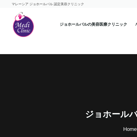
コ
マレーシア ジョホールバル 認定美容クリニック
ン
テ
ジョホールバルの美容医療クリニック
ン
ツ
へ
ス
キ
ッ
プ
ジョホールバ
Home