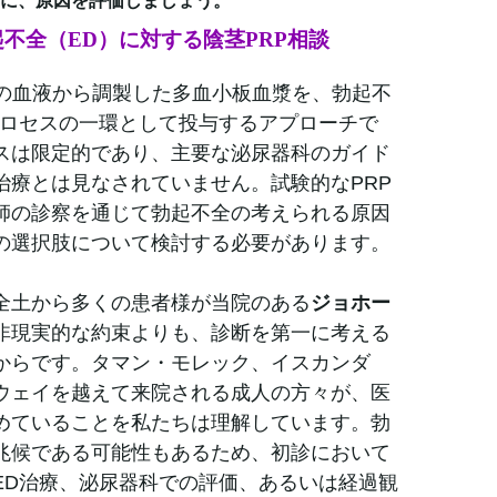
に、原因を評価しましょう。
起不全（ED）に対する陰茎PRP相談
身の血液から調製した多血小板血漿を、勃起不
プロセスの一環として投与するアプローチで
スは限定的であり、主要な泌尿器科のガイド
治療とは見なされていません。試験的なPRP
師の診察を通じて勃起不全の考えられる原因
の選択肢について検討する必要があります。
全土から多くの患者様が当院のある
ジョホー
非現実的な約束よりも、診断を第一に考える
からです。タマン・モレック、イスカンダ
ウェイを越えて来院される成人の方々が、医
めていることを私たちは理解しています。勃
兆候である可能性もあるため、初診において
ED治療、泌尿器科での評価、あるいは経過観