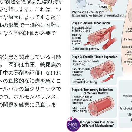
分な勃起を達成または維持す
態を指します。これは一つ
々な原因によって引き起こ
ルの影響で一時的に困難に
切な医学的評価が必要で
管疾患と関連している可能
も、医師は血圧、糖尿病の
用中の薬剤を評価しなけれ
への直接的な治療を急ぐこ
ールバルの当クリニックで
つつ、ホルモンバランス、
の問題を確実に見直しま