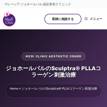
コ
マレーシア ジョホールバル 認定美容クリニック
ン
テ
ン
メニュー
医師に相談する
ツ
へ
ス
キ
ッ
プ
MEDI CLINIC AESTHETIC JOHOR
ジョホールバルのSculptra® PLLAコ
ラーゲン刺激治療
Home
»
ジョホールバルのSculptra® PLLAコラーゲン刺激治療