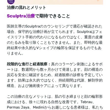
治療の流れとメリット
Sculptra治療
で期待できること
医師主導のSculptraのカウンセリングで適応が確認された
場合、保守的な治療計画が立てられます。Sculptraはフェ
イスリフト手術の代わりになるものではなく、重度の皮膚
のたるみを取り除くこともできません。また、即時的な最
終結果や永久的なVシェイプの輪郭を保証するものでもあ
りません。
段階的な進行と経過観察：
真のコラーゲン刺激によるサポ
ートは、数週間から数ヶ月かけて発達します。顔の構造の
反応を安全に確認するため、経過観察の診察を予定してい
ます。効果は永久的ではなく、持続期間は代謝、解剖学的
構造、および施術後ケアによって異なります。
この治療の主なメリットは、肌の引き締まりと顔の輪郭形
成における、徐々に現れる自然な改善です。Tebrau、
Permas Jaya、Mediniからお越しになる患者様は、私たち