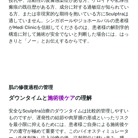
授乳中、活動性の皮膚感染症がある方、ケロイドや肥厚性
瘢痕の既往歴がある方、成分に対する過敏症が知られてい
る方、または非現実的な期待を抱いている方にSculptraは
適していません。シンガポールやジョホールバルの患者様
がMedi Clinicを信頼してくださるのは、患者様の解剖学的
構造に対して施術が安全でないと判断した場合には、はっ
きりと「ノー」とお伝えするからです。
肌の修復過程の管理
ダウンタイムと
施術後ケア
の理解
安全なSculptra治療のダウンタイムは比較的管理しやすい
ものですが、遅発性の結節や肉芽腫の形成といったリスク
を最小限に抑えるためには、患者様ご自身による施術後ケ
アの遵守が極めて重要です。このバイオスティミュレータ
ー（生体刺激）注入治療の後、注射部位に軽い赤み、腫