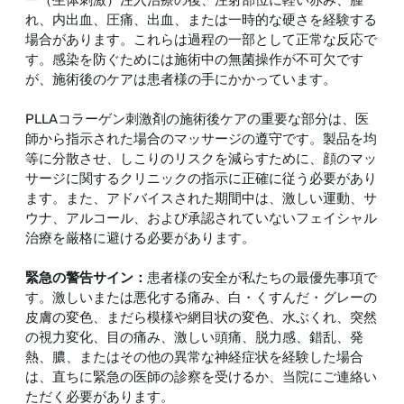
れ、内出血、圧痛、出血、または一時的な硬さを経験する
場合があります。これらは過程の一部として正常な反応で
す。感染を防ぐためには施術中の無菌操作が不可欠です
が、施術後のケアは患者様の手にかかっています。
PLLAコラーゲン刺激剤の施術後ケアの重要な部分は、医
師から指示された場合のマッサージの遵守です。製品を均
等に分散させ、しこりのリスクを減らすために、顔のマッ
サージに関するクリニックの指示に正確に従う必要があり
ます。また、アドバイスされた期間中は、激しい運動、サ
ウナ、アルコール、および承認されていないフェイシャル
治療を厳格に避ける必要があります。
緊急の警告サイン：
患者様の安全が私たちの最優先事項で
す。激しいまたは悪化する痛み、白・くすんだ・グレーの
皮膚の変色、まだら模様や網目状の変色、水ぶくれ、突然
の視力変化、目の痛み、激しい頭痛、脱力感、錯乱、発
熱、膿、またはその他の異常な神経症状を経験した場合
は、直ちに緊急の医師の診察を受けるか、当院にご連絡い
ただく必要があります。