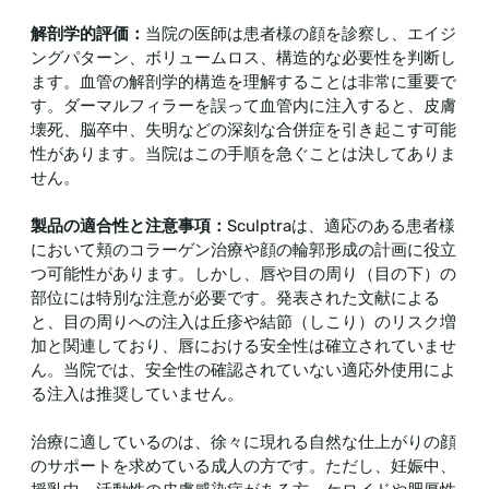
解剖学的評価：
当院の医師は患者様の顔を診察し、エイジ
ングパターン、ボリュームロス、構造的な必要性を判断し
ます。血管の解剖学的構造を理解することは非常に重要で
す。ダーマルフィラーを誤って血管内に注入すると、皮膚
壊死、脳卒中、失明などの深刻な合併症を引き起こす可能
性があります。当院はこの手順を急ぐことは決してありま
せん。
製品の適合性と注意事項：
Sculptraは、適応のある患者様
において頬のコラーゲン治療や顔の輪郭形成の計画に役立
つ可能性があります。しかし、唇や目の周り（目の下）の
部位には特別な注意が必要です。発表された文献による
と、目の周りへの注入は丘疹や結節（しこり）のリスク増
加と関連しており、唇における安全性は確立されていませ
ん。当院では、安全性の確認されていない適応外使用によ
る注入は推奨していません。
治療に適しているのは、徐々に現れる自然な仕上がりの顔
のサポートを求めている成人の方です。ただし、妊娠中、