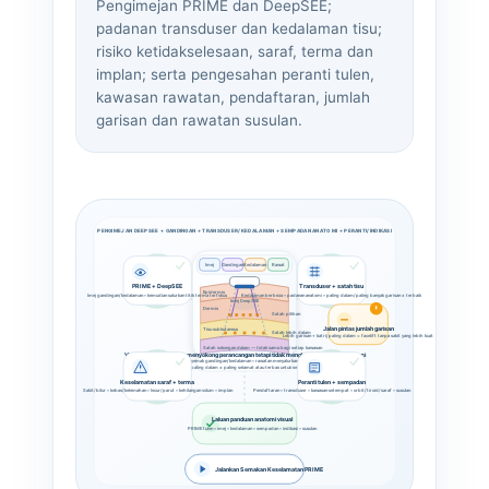
Pengimejan PRIME dan DeepSEE;
padanan transduser dan kedalaman tisu;
risiko ketidakselesaan, saraf, terma dan
implan; serta pengesahan peranti tulen,
kawasan rawatan, pendaftaran, jumlah
garisan dan rawatan susulan.
PENGIMEJAN DEEPSEE + GANDINGAN + TRANSDUSER/KEDALAMAN + SEMPADAN ANATOMI + PERANTI/INDIKASI
Imej
Gandingan
Kedalaman
Rawat
PRIME + DeepSEE
Transduser + satah tisu
Epidermis
Imej gandingan/kedalaman • kemudian salurkan titik terma terfokus
Kedalaman berbeza • padanan anatomi • paling dalam/paling banyak garisan ≠ terbaik
Imej DeepSEE
Dermis
Satah pilihan
Jalan pintas jumlah garisan
Tisu subkutaneus
Satah lebih dalam
Lebih garisan + katrij paling dalam = facelift tanpa sakit yang lebih kuat
Satah sokongan dalam — tidak sama bagi setiap kawasan
Visualisasi masa nyata menyokong perancangan tetapi tidak menghapuskan risiko anatomi
Pengimejan menyemak gandingan/kedalaman • rawatan menyalurkan tenaga terfokus
Transduser paling dalam ≠ paling selamat atau terbaik untuk setiap kawasan
Keselamatan saraf + terma
Peranti tulen + sempadan
Sakit/bilur • kebas/kelemahan • lecur/parut • kehilangan volum • implan
Pendaftaran • transduser • kawasan setempat • orbit/tiroid/saraf • susulan
Laluan panduan anatomi visual
PRIME tulen • imej • kedalaman • sempadan • indikasi • susulan
Jalankan Semakan Keselamatan PRIME