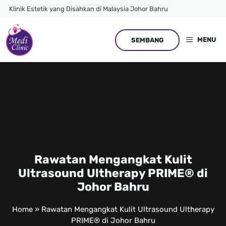
Skip
Klinik Estetik yang Disahkan di Malaysia Johor Bahru
to
content
MENU
SEMBANG
Rawatan Mengangkat Kulit
Ultrasound Ultherapy PRIME® di
Johor Bahru
Home
»
Rawatan Mengangkat Kulit Ultrasound Ultherapy
PRIME® di Johor Bahru