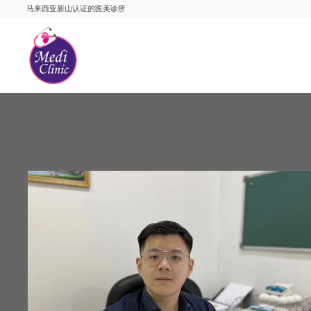
跳
马来西亚新山认证的医美诊所
至
内
容