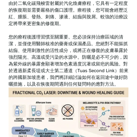
由於二氧化碳飛梭雷射屬於汽化煥膚療程，它具有一定程度
的恢復期並需要嚴格的傷口護理。療程後，您可能會經歷泛
紅、腫脹、發熱、刺痛、滲液、結痂與脫屑。較強的治療設
定將帶來更密集的修復期。
您的療程後護理習慣至關重要。您必須保持治療區域的清
潔，並僅使用醫師核准的藥膏或保濕產品。您絕對不能摳抓
結痂、使用刺激性的活性成分，或將正在修復的皮膚暴露於
強烈陽光、高溫或受污染的水源中。防曬是必不可少的，因
為紫外線的暴露會顯著增加色素過度沉著或留疤的風險。對
於透過新柔長堤或大士第二通道（Tuas Second Link）前來
的跨國新加坡患者，我們將詳細討論如何在返回途中做好防
曬措施，以及在恢復期間遇到任何疑問時的應對方法。