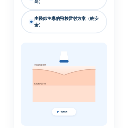
高）
由醫師主導的飛梭雷射方案（較安
全）
凹陷型痤瘡疤痕
真皮膠原蛋白區
模擬效果