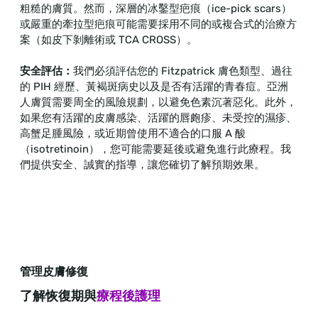
粗糙的膚質。然而，深層的冰鑿型疤痕（ice-pick scars）
或嚴重的牽拉型疤痕可能需要採用不同的或複合式的治療方
案（如皮下剝離術或 TCA CROSS）。
安全評估：
我們必須評估您的 Fitzpatrick 膚色類型、過往
的 PIH 經歷、黃褐斑病史以及是否有活躍的青春痘。亞洲
人膚質需要周全的風險規劃，以避免色素沉著惡化。此外，
如果您有活躍的皮膚感染、活躍的唇皰疹、未受控的濕疹、
高蟹足腫風險，或近期曾使用不適合的口服 A 酸
（isotretinoin），您可能需要延後或避免進行此療程。我
們提供安全、誠實的指導，讓您確切了解預期效果。
管理皮膚修復
了解恢復期與
療程後護理