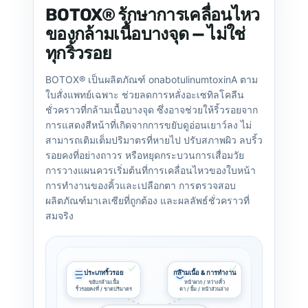
BOTOX® รักษาการเคลื่อนไหว
ของกล้ามเนื้อบางจุด — ไม่ใช่
ทุกริ้วรอย
BOTOX® เป็นผลิตภัณฑ์ onabotulinumtoxinA ตาม
ใบสั่งแพทย์เฉพาะ ช่วยลดการหลั่งอะเซทิลโคลีน
ชั่วคราวที่กล้ามเนื้อบางจุด ซึ่งอาจช่วยให้ริ้วรอยจาก
การแสดงสีหน้าที่เกิดจากการขยับดูอ่อนเยาว์ลง ไม่
สามารถเติมเต็มปริมาตรที่หายไป ปรับสภาพผิว ลบริ้ว
รอยคงที่อย่างถาวร หรือหยุดกระบวนการเสื่อมวัย
การวางแผนควรเริ่มต้นที่การเคลื่อนไหวของใบหน้า
การทำงานของคิ้วและเปลือกตา การตรวจสอบ
ผลิตภัณฑ์มาเลเซียที่ถูกต้อง และผลลัพธ์ชั่วคราวที่
สมจริง
ประเภทริ้วรอย
กล้ามเนื้อ & การทำงาน
ขยับกล้ามเนื้อ
หน้าผาก / หว่างคิ้ว
ริ้วรอยคงที่ / ขาดปริมาตร
ตา / ยิ้ม / หน้าส่วนล่าง