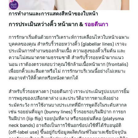
การทำงานและการแสดงสีหน้าของใบหน้า
การประเมินหว่างคิ้ว หน้าผาก &
รอยตีนกา
การรักษาเริ่มต้นด้วยการวิเคราะห์การเคลื่อนไหวใบหน้าเฉพาะ
บุคคลของคุณ สำหรับริ้วรอยหว่างคิ้ว (glabellar lines) เราจะ
ประเมินการทำงานของกล้ามเนื้อ ความสูงของคิ้วเริ่มต้น และ
ความไม่สมมาตรตามธรรมชาติ สำหรับริ้วรอยหน้าผากแนว
นอน เราต้องตรวจสอบว่าคุณใช้กล้ามเนื้อหน้าผาก (frontalis)
เพื่อยกคิ้วและลืมตาหรือไม่ การรักษาบริเวณนี้อย่างไม่เหมาะ
สมอาจทำให้คิ้วตกหรือหนังตาตกได้
สำหรับริ้วรอยหางตา (รอยตีนกา) เราจะประเมินรูปแบบการยิ้ม
การพยุงของเปลือกตาล่าง และประวัติอาการตาแห้งอย่าง
ระมัดระวัง การใช้งานบางประเภทที่มีการพูดถึงในระดับสากล
เช่น รอยย่นที่จมูก (bunny lines) ริ้วรอยรอบริมฝีปาก การยก
ริมฝีปาก (lip flip) รอยบุ๋มที่คาง หรือรอยย่นที่คอ (platysma
neck bands) อาจถือเป็นการใช้นอกข้อบ่งใช้ที่ได้รับอนุมัติ
(off-label use) ขึ้นอยู่กับข้อมูลผลิตภัณฑ์ในมาเลเซียปัจจุบัน