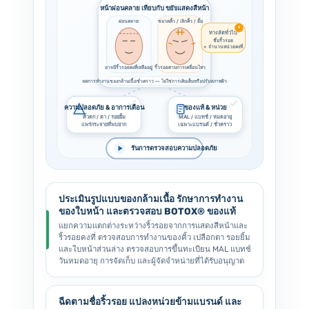
หน้าผ่อนคลาย เทียบกับ ขยับแสดงสีหน้า
ขมวดคิ้ว / เลิกคิ้ว / ยิ้ม
ผ่อนคลาย
ทางลัดทั่วไป
ชื่อริ้วรอย
= จำนวนหน่วยคงที่
อาจมีริ้วรอยคงที่เหลืออยู่
ริ้วรอยตามการเคลื่อนไหว
ลดการทำงานของกล้ามเนื้อชั่วคราว — ไม่ใช่การเติมเต็มหรือปรับสภาพผิว
ความปลอดภัย & อาการเตือน
ของแท้ & หน่วย
คิ้วตก / ตา / รอยยิ้ม
MAL / แบทช์ / หมดอายุ
แพร่กระจายที่พบยาก
เฉพาะแบรนด์ / ชั่วคราว
รันการตรวจสอบความปลอดภัย
ประเมินรูปแบบของกล้ามเนื้อ รักษาการทำงาน
ของใบหน้า และตรวจสอบ BOTOX® ของแท้
แยกความแตกต่างระหว่างริ้วรอยจากการแสดงสีหน้าและ
ริ้วรอยคงที่ ตรวจสอบการทำงานของคิ้ว เปลือกตา รอยยิ้ม
และใบหน้าส่วนล่าง ตรวจสอบการขึ้นทะเบียน MAL แบทช์
วันหมดอายุ การจัดเก็บ และผู้จัดจำหน่ายที่ได้รับอนุญาต
ฉีดตามชื่อริ้วรอย แปลงหน่วยข้ามแบรนด์ และ