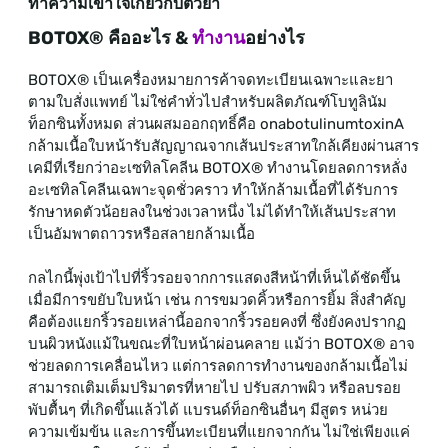
ทำความเข้าใจเกี่ยวกับตัวยา
BOTOX® คืออะไร &
ทำงาน
อย่างไร
BOTOX® เป็นเครื่องหมายการค้าจดทะเบียนเฉพาะและยา
ตามใบสั่งแพทย์ ไม่ใช่คำทั่วไปสำหรับผลิตภัณฑ์โบทูลินัม
ท็อกซินทั้งหมด ส่วนผสมออกฤทธิ์คือ onabotulinumtoxinA
กล้ามเนื้อใบหน้ารับสัญญาณจากเส้นประสาทใกล้เคียงผ่านสาร
เคมีที่เรียกว่าอะเซทิลโคลีน BOTOX® ทำงานโดยลดการหลั่ง
อะเซทิลโคลีนเฉพาะจุดชั่วคราว ทำให้กล้ามเนื้อที่ได้รับการ
รักษาหดตัวน้อยลงในช่วงเวลาหนึ่ง ไม่ได้ทำให้เส้นประสาท
เป็นอัมพาตถาวรหรือสลายกล้ามเนื้อ
กลไกนี้พุ่งเป้าไปที่ริ้วรอยจากการแสดงสีหน้าที่เห็นได้ชัดขึ้น
เมื่อมีการขยับใบหน้า เช่น การขมวดคิ้วหรือการยิ้ม สิ่งสำคัญ
คือต้องแยกริ้วรอยเหล่านี้ออกจากริ้วรอยคงที่ ซึ่งยังคงปรากฏ
บนผิวหนังแม้ในขณะที่ใบหน้าผ่อนคลาย แม้ว่า BOTOX® อาจ
ช่วยลดการเคลื่อนไหว แต่การลดการทำงานของกล้ามเนื้อไม่
สามารถเติมเต็มปริมาตรที่หายไป ปรับสภาพผิว หรือลบรอย
พับตื้นๆ ที่เกิดขึ้นแล้วได้ แบรนด์ท็อกซินอื่นๆ มีสูตร หน่วย
ความเข้มข้น และการขึ้นทะเบียนที่แยกจากกัน ไม่ใช่เพียงแค่