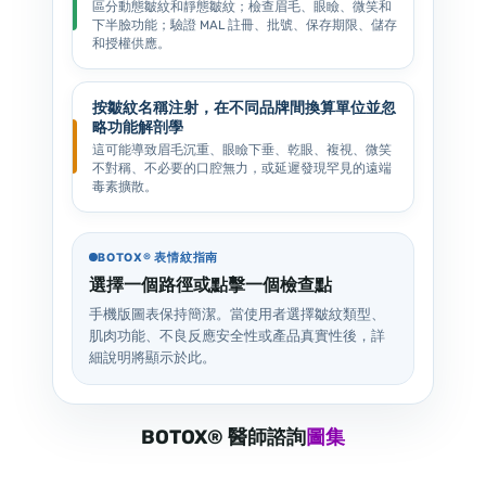
區分動態皺紋和靜態皺紋；檢查眉毛、眼瞼、微笑和
下半臉功能；驗證 MAL 註冊、批號、保存期限、儲存
和授權供應。
按皺紋名稱注射，在不同品牌間換算單位並忽
略功能解剖學
這可能導致眉毛沉重、眼瞼下垂、乾眼、複視、微笑
不對稱、不必要的口腔無力，或延遲發現罕見的遠端
毒素擴散。
BOTOX® 表情紋指南
選擇一個路徑或點擊一個檢查點
手機版圖表保持簡潔。當使用者選擇皺紋類型、
肌肉功能、不良反應安全性或產品真實性後，詳
細說明將顯示於此。
BOTOX® 醫師諮詢
圖集