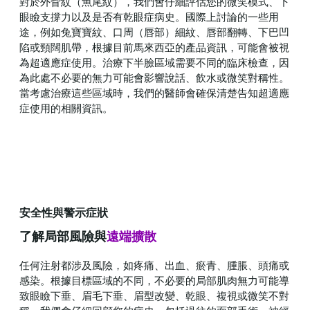
對於外眥紋（魚尾紋），我們會仔細評估您的微笑模式、下
眼瞼支撐力以及是否有乾眼症病史。國際上討論的一些用
途，例如兔寶寶紋、口周（唇部）細紋、唇部翻轉、下巴凹
陷或頸闊肌帶，根據目前馬來西亞的產品資訊，可能會被視
為超適應症使用。治療下半臉區域需要不同的臨床檢查，因
為此處不必要的無力可能會影響說話、飲水或微笑對稱性。
當考慮治療這些區域時，我們的醫師會確保清楚告知超適應
症使用的相關資訊。
安全性與警示症狀
了解局部風險與
遠端擴散
任何注射都涉及風險，如疼痛、出血、瘀青、腫脹、頭痛或
感染。根據目標區域的不同，不必要的局部肌肉無力可能導
致眼瞼下垂、眉毛下垂、眉型改變、乾眼、複視或微笑不對