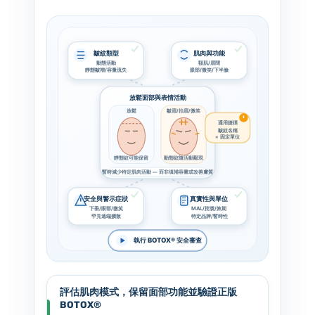
皺紋類型
肌肉與功能
動態活動
額肌/眉間
靜態皺褶/容量流失
眼部/微笑/下半臉
放鬆面部與表情活動
皺眉/抬眉/微笑
放鬆
通用捷徑
皺紋名稱
= 固定單位
靜態紋可能保留
動態紋隨活動顯現
暫時減少特定肌肉活動 — 而非填補容量或改善膚質
安全與警示症狀
真實性與單位
下垂/眼部/微笑
MAL/批號/效期
罕見遠端擴散
特定品牌/暫時性
執行 BOTOX® 安全審查
評估肌肉模式，保留面部功能並驗證正版
BOTOX®