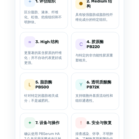
＋
1. 评估组织
2. Medium 结
●
构
区分脂肪、液体、纤维
具有较强脂肪或脂肪性纤
化、松弛、疤痕组织和不
维化成分的特定组织。
明肿块。
≈
3. High 结构
4. 胶原酶
C
PB220
更显著的富含胶原的纤维
与特定的非功能性胶原重
化；并不自动代表更好或
塑相关。
更强。
5. 脂肪酶
6. 透明质酸酶
L
Y
PB500
PB72K
针对特定的脂肪相关成
支持细胞外基质流动性和
分；不是减肥药。
组织通透性。
✦
!
7. 设备与操作
8. 安全与恢复
确认使用 PBSerum HA
排查感染、怀孕、不明肿
2.0 并采用无菌皮内注射
块，了解恢复期和警告信