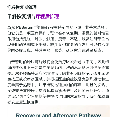
疗程恢复期管理
了解恢复期与
疗程后护理
虽然 PBSerum 重组酶疗程在特定情况下属于非手术选择，
但它仍是一项医疗操作，预计会有恢复期。常见的暂时性副
作用包括泛红、肿胀、触痛、瘀青、不适，以及注射部位出
现暂时的紧绷或不平整。较少见但重要的并发症可能包括显
著的炎症反应、持续肿胀、感染、延迟愈合或过敏反应。
由于暂时的肿胀可能最初会使治疗区域看起来不同，因此组
织的变化并不一定是立竿见影的。您的术后护理习惯至关重
要。您必须保持治疗区域清洁，除非有明确指示，否则应避
免按压或按摩该区域，并根据医生的建议避免剧烈运动和过
度暴露于热源中。如果出现迅速加剧的疼痛、明显的发热、
发烧或严重肿胀，您必须联系诊所进行及时的医疗评估。通
过设定切合实际的期望并提供详细的术后指导，我们帮助患
者安全度过恢复期。