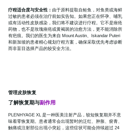
疗程适合度与安全性：
由于原料提取自鲑鱼，对鱼类或海鲜
过敏的患者必须在治疗前如实告知。如果您正在怀孕、哺乳
或有活动性皮肤感染，我们将不建议进行疗程。它不是痤疮
药物，也不是玫瑰痤疮或黄褐斑的治愈方法，更不能消除所
有疤痕。我们的医生为来自 Mount Austin、Iskandar Puteri
和新加坡的患者精心规划疗程方案，确保采取优先考虑诊断
而非盲目选择产品的较安全方法。
管理皮肤恢复
了解恢复期与
副作用
PLENHYAGE XL 是一种医美注射产品，较短恢复期并不意
味着零恢复期。患者通常会出现暂时的泛红、肿胀、瘀青、
触痛或注射部位出现小突起，这些症状可能会持续超过 24