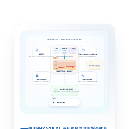
PLENHYAGE XL MEDIUM PN + 过敏安全评估
Thin
Medium
Strong
0.75%
2.0%
2.5%
2 ml
2 ml
2 ml
确切配方
Thin vs Medium vs Strong
Thin 0.75% • Medium 2.0% • Strong 2.5%
根据组织、区域和临床目标选择
表皮层
真皮层
盲目最高浓度捷径
皮下组织
准确配方匹配 ≠ 最高浓度
来源与过敏筛查
注射安全与复诊
源自鲑鱼的 PN • 需告知过敏史
血管症状 • PN 无法用 HA 降解酶溶解
医生主导的配方匹配
Thin 0.75% • Medium 2.0% • Strong 2.5%
执行配方评估
PLENHYAGE XL 系列选择与注射安全教育