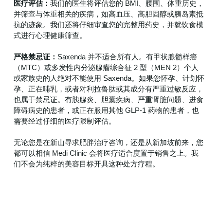
医疗评估：
我们的医生将评估您的 BMI、腰围、体重历史，
并筛查与体重相关的疾病，如高血压、高胆固醇或胰岛素抵
抗的迹象。我们还将仔细审查您的完整用药史，并就饮食模
式进行心理健康筛查。
严格禁忌证：
Saxenda 并不适合所有人。有甲状腺髓样癌
（MTC）或多发性内分泌腺瘤综合征 2 型（MEN 2）个人
或家族史的人绝对不能使用 Saxenda。如果您怀孕、计划怀
孕、正在哺乳，或者对利拉鲁肽或其成分有严重过敏反应，
也属于禁忌证。有胰腺炎、胆囊疾病、严重肾脏问题、进食
障碍病史的患者，或正在服用其他 GLP-1 药物的患者，也
需要经过仔细的医疗限制评估。
无论您是在新山寻求肥胖治疗咨询，还是从新加坡前来，您
都可以相信 Medi Clinic 会将医疗适合度置于销售之上。我
们不会为纯粹的美容目标开具这种处方疗程。