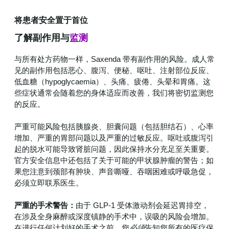
将患者安全置于首位
了解副作用与
监测
与所有处方药物一样，Saxenda 带有副作用的风险。成人常
见的副作用包括恶心、腹泻、便秘、呕吐、注射部位反应、
低血糖（hypoglycaemia）、头痛、疲倦、头晕和胃痛。这
些症状通常会随着您的身体适应而改善，我们将密切监测您
的反应。
严重可能风险包括胰腺炎、胆囊问题（包括胆结石）、心率
增加、严重的胃部问题以及严重的过敏反应。呕吐或腹泻引
起的脱水可能导致肾脏问题，因此保持水分充足至关重要。
官方安全信息中还包括了关于可能的甲状腺肿瘤的警告；如
果您注意到颈部有肿块、声音嘶哑、吞咽困难或呼吸急促，
必须立即联系医生。
严重的手术警告：
由于 GLP-1 受体激动剂会延迟胃排空，
在涉及全身麻醉或深度镇静的手术中，误吸的风险会增加。
在进行任何计划好的手术之前，您
必须
告知您所有的医疗保